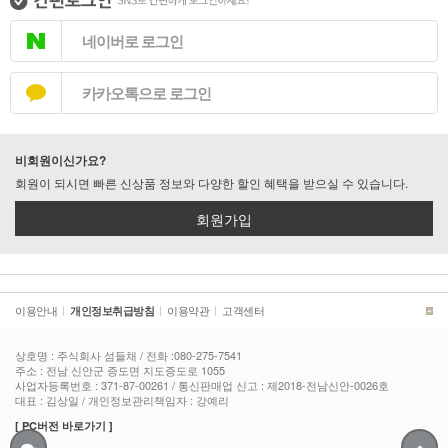
네이버로 로그인
카카오톡으로 로그인
비회원이신가요?
회원이 되시면 빠른 신상품 정보와 다양한 할인 혜택을 받으실 수 있습니다.
회원가입
이용안내
이용약관
고객센터
|
개인정보취급방침
|
|
상호명 : 주식회사 섬들채 / 전화 :080-275-7541
주소 : 전남 신안군 증도면 지도증도로 1055
사업자등록번호 : 371-87-00261 / 통신판매업 신고 : 제2018-전남신안-0026호
대표 : 김상일 / 개인정보관리책임자 : 강예리
[ PC버전 바로가기 ]