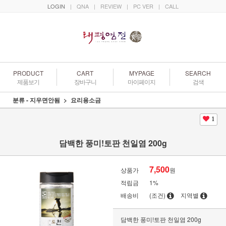
LOGIN
|
QNA
|
REVIEW
|
PC VER
|
CALL
PRODUCT
CART
MYPAGE
SEARCH
제품보기
장바구니
마이페이지
검색
분류 - 지우면안됨
요리용소금
1
담백한 풍미!토판 천일염 200g
7,500
상품가
원
적립금
1%
배송비
(조건)
지역별
담백한 풍미!토판 천일염 200g