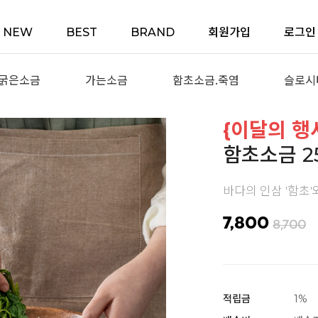
NEW
BEST
BRAND
회원가입
로그인
굵은소금
가는소금
함초소금.죽염
슬로시
{이달의 행
함초소금 2
바다의 인삼 '함초'
7,800
8,700
적립금
1%