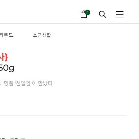
0
티푸드
소금생활
사}
50g
와 명품 '천일염'이 만났다