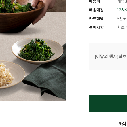
배송비
배송조
배송예정
12시
카드혜택
5만원
특이사항
함초 
{이달의 행사}함초
관심