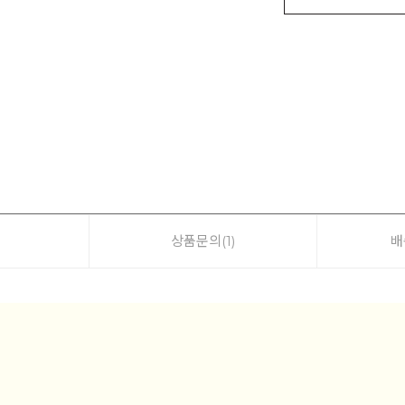
기
상품문의
(1)
배