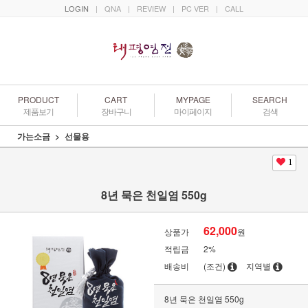
LOGIN
|
QNA
|
REVIEW
|
PC VER
|
CALL
PRODUCT
CART
MYPAGE
SEARCH
제품보기
장바구니
마이페이지
검색
가는소금
선물용
1
8년 묵은 천일염 550g
62,000
상품가
원
적립금
2%
배송비
(조건)
지역별
8년 묵은 천일염 550g