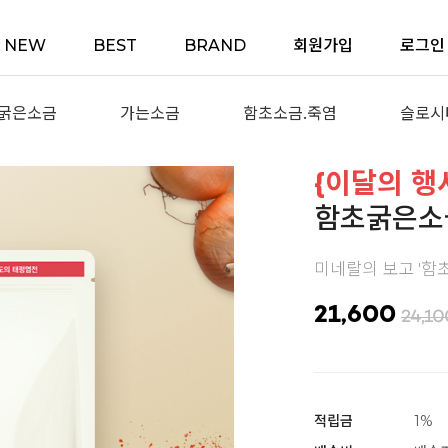
NEW
BEST
BRAND
회원가입
로그인
굵은소금
가는소금
함초소금.죽염
슬로시
{이달의 행
함초굵은소금
미네랄의 보고 '함
21,600
24,10
적립금
1%