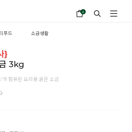
0
티푸드
소금생활
사}
 3kg
초'가 함유된 요리용 굵은 소금
0