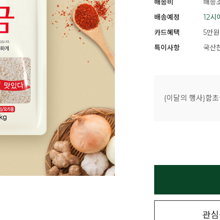
배송비
배송조
배송예정
12시
카드혜택
5만원
특이사항
국산천
{이달의 행사}함초
관심