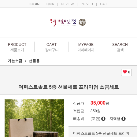
LOGIN
|
QNA
|
REVIEW
|
PC VER
|
CALL
PRODUCT
CART
MYPAGE
SEARCH
제품보기
장바구니
마이페이지
검색
가는소금
선물용
0
더퍼스트솔트 5종 선물세트 프리미엄 소금세트
35,000
상품가
원
적립금
350원
배송비
(조건)
지역별
더퍼스트솔트 5종 선물세트 프리미