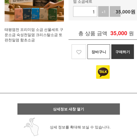
엄 소금세트
35,000
원
+1
-1
태평염전 프리미엄 소금 선물세트 구
총 상품 금액
35,000
원
운소금 숙성천일염 크리스탈소금 토
판천일염 함초소금
장바구니
구매하기
상세정보 새창 열기
상세 정보를 확대해 보실 수 있습니다.