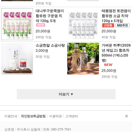
200원 적립
대나무구운죽염이
태평염전 토판염이
함유된 구운염 치
함유된 소금 치약
약 120g, 5개
120g x 5개입
20,000원
20,000원
200원 적립
40원 적립
소금한알 소금사탕
가벼운 하루!(2026
년 재입고) 함초차
3,000원
500ml (1박스/20
30원 적립
병)
25,000원
250원 적립
더보기 ▼
이용안내
이용약관
고객센터
|
개인정보취급방침
|
|
상호명 : 주식회사 섬들채 / 전화 :080-275-7541