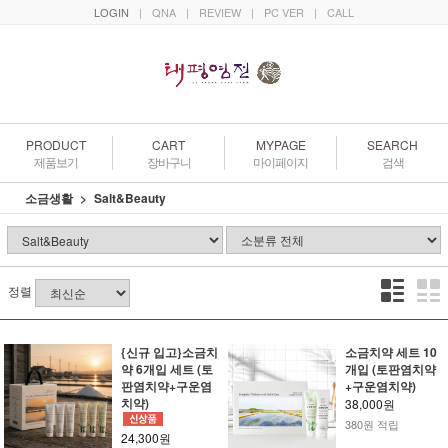
LOGIN
|
QNA
|
REVIEW
|
PC VER
|
CALL
PRODUCT
CART
MYPAGE
SEARCH
제품보기
장바구니
마이페이지
검색
소금생활
Salt&Beauty
정렬
{신규 입고}소금치
소금치약 세트 10
약 6개입 세트 (토
개입 (토판염치약
판염치약+구운염
+구운염치약)
치약)
38,000원
380원 적립
24,300원